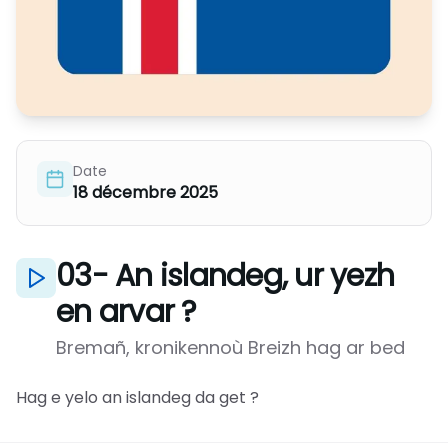
Date
18 décembre 2025
03- An islandeg, ur yezh
en arvar ?
Bremañ, kronikennoù Breizh hag ar bed
Hag e yelo an islandeg da get ?