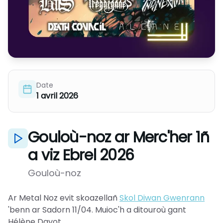
Date
1 avril 2026
Gouloù-noz ar Merc'her 1ñ
a viz Ebrel 2026
Gouloù-noz
Ar Metal Noz evit skoazellañ
Skol Diwan Gwenrann
'benn ar Sadorn 11/04. Muioc'h a ditouroù gant
Hélène Dayot.