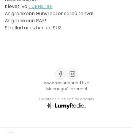
Klevet 'vo
TURNSTILE
Ar gronikenn Hunvreal er salioù teñval
Ar gronikenn PAF!
Strollad ar sizhun eo SUZ
www.radionaoned.bzh
Mennegoù lezennel
Ce site n'utilise pas de cookies