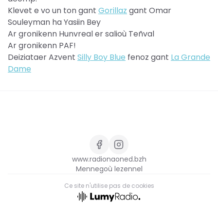
Klevet e vo un ton gant
Gorillaz
gant Omar
Souleyman ha Yasiin Bey
Ar gronikenn Hunvreal er salioù Teñval
Ar gronikenn PAF!
Deiziataer Azvent
Silly Boy Blue
fenoz gant
La Grande
Dame
www.radionaoned.bzh
Mennegoù lezennel
Ce site n'utilise pas de cookies