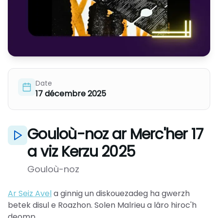
Date
17 décembre 2025
Gouloù-noz ar Merc'her 17
a viz Kerzu 2025
Gouloù-noz
Ar Seiz Avel
a ginnig un diskouezadeg ha gwerzh
betek disul e Roazhon. Solen Malrieu a lâro hiroc'h
deomp.