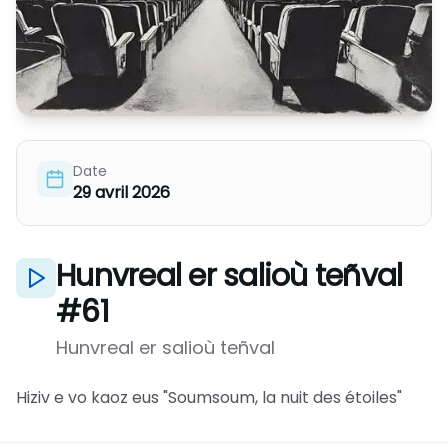
Date
29 avril 2026
Hunvreal er salioù teñval
#61
Hunvreal er salioù teñval
Hiziv e vo kaoz eus "Soumsoum, la nuit des étoiles"