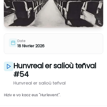
Date
18 février 2026
Hunvreal er salioù teñval
#54
Hunvreal er salioù teñval
Hiziv e vo kaoz eus "Hurlevent".