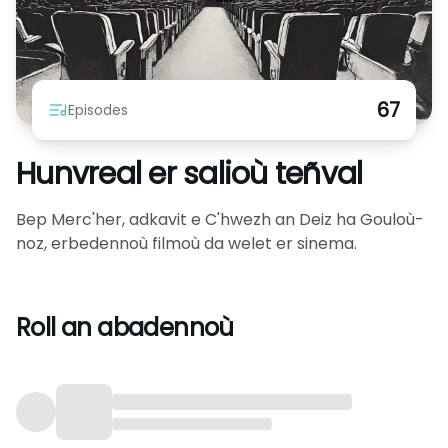
67
Episodes
Hunvreal er salioù teñval
Bep Merc'her, adkavit e C'hwezh an Deiz ha Gouloù-
noz, erbedennoù filmoù da welet er sinema.
Roll an abadennoù